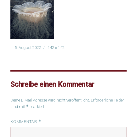
Veröffentlicht
Volle
5. August 2022
142 × 142
am
Größe
Schreibe einen Kommentar
Deine E-Mail-Adresse wird nicht veröffentlicht.
Erforderliche Felder
*
sind mit
markiert
*
KOMMENTAR