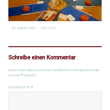
Veröffentlicht
Volle
25. August 2022
1200 × 315
am
Größe
Schreibe einen Kommentar
Deine E-Mail-Adresse wird nicht veröffentlicht.
Erforderliche Felder
*
sind mit
markiert
*
KOMMENTAR